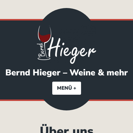
Zum
Inhalt
springen
Bernd Hieger – Weine & mehr
MENÜ
+
EXPANDED
COLLAPSED
Über uns